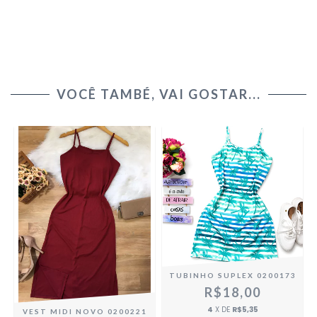
VOCÊ TAMBÉ, VAI GOSTAR...
3
TUBINHO SUPLEX 0200173
R$18,00
4
X DE
R$5,35
VEST MIDI NOVO 0200221