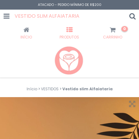
ATACADO - PEDIDO MÍNIMO DE R$200
VESTIDO SLIM ALFAIATARIA
0
INÍCIO
PRODUTOS
CARRINHO
Início
>
VESTIDOS
>
Vestido slim Alfaiataria