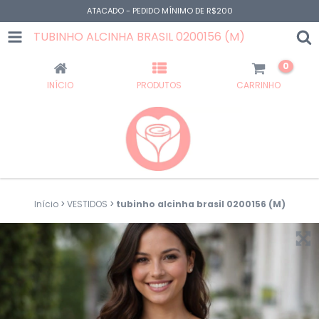
ATACADO - PEDIDO MÍNIMO DE R$200
TUBINHO ALCINHA BRASIL 0200156 (M)
0
INÍCIO
PRODUTOS
CARRINHO
Início
>
VESTIDOS
>
tubinho alcinha brasil 0200156 (M)