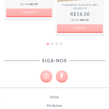
4
X DE
R$5,35
TUBINHO SUPLEX (M)
0200173
R$18,00
4
X DE
R$5,35
SIGA-NOS
Início
Produtos