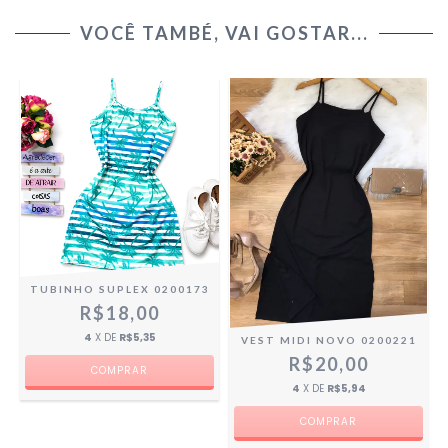
VOCÊ TAMBÉ, VAI GOSTAR...
TUBINHO SUPLEX 0200173
R$18,00
4
X DE
R$5,35
VEST MIDI NOVO 0200221
R$20,00
4
X DE
R$5,94