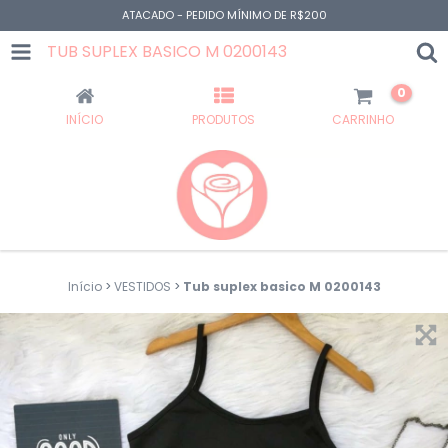
ATACADO - PEDIDO MÍNIMO DE R$200
TUB SUPLEX BASICO M 0200143
0
INÍCIO
PRODUTOS
CARRINHO
Início
>
VESTIDOS
>
Tub suplex basico M 0200143