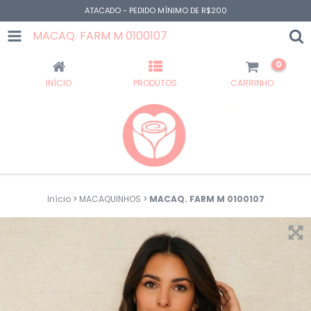
ATACADO - PEDIDO MÍNIMO DE R$200
MACAQ. FARM M 0100107
0
INÍCIO
PRODUTOS
CARRINHO
Início
>
MACAQUINHOS
>
MACAQ. FARM M 0100107