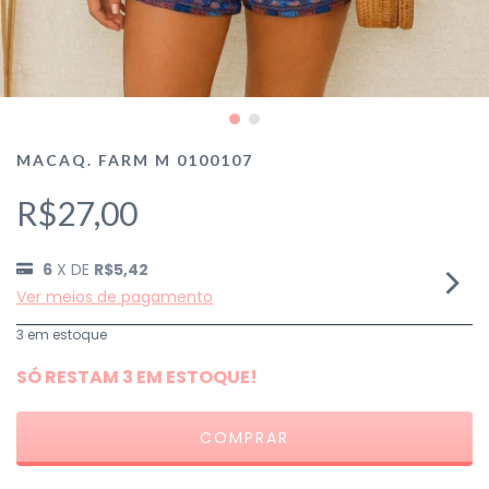
MACAQ. FARM M 0100107
R$27,00
6
X DE
R$5,42
Ver meios de pagamento
3
em estoque
SÓ RESTAM
3
EM ESTOQUE!