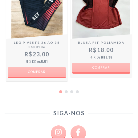
LEG P VESTE 36 AO 38
BLUSA FIT POLIAMIDA
0400106
R$18,00
R$23,00
4
X DE
R$5,35
5
X DE
R$5,51
SIGA-NOS