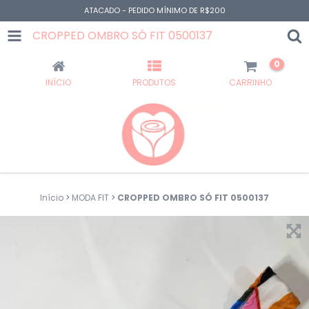
ATACADO - PEDIDO MÍNIMO DE R$200
CROPPED OMBRO SÓ FIT 0500137
0
INÍCIO
PRODUTOS
CARRINHO
Início
>
MODA FIT
>
CROPPED OMBRO SÓ FIT 0500137